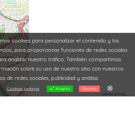
mos cookies para personalizar el contenido y los
ncios, para proporcionar funciones de redes sociales
ara analizar nuestro tráfico. También compartimos
ormación sobre su uso de nuestro sitio con nuestros
os de redes sociales, publicidad y análisis.
Cookies settings
Acepto
Declino
Cookies settings
Map contributors
 PWA