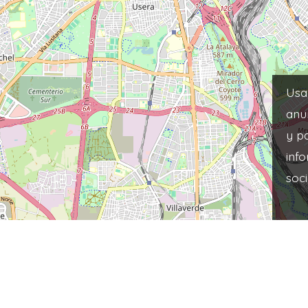
Usa
anu
y p
inf
soci
Leaflet
|
© OpenStreet
025 App Farma Open – Datos: OpenStreetMap · Diseño