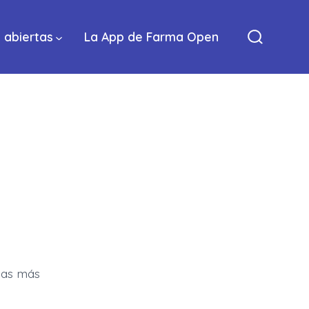
 abiertas
La App de Farma Open
Alternar
la
búsqued
las más