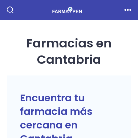
Saltar
al
Alternar
Men
la
contenido
búsqueda
Farmacias en
Cantabria
Encuentra tu
farmacia más
cercana en