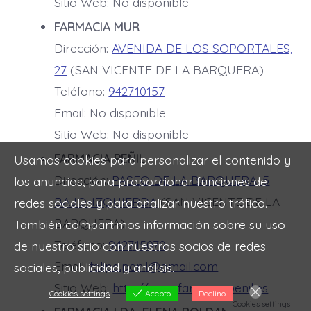
Sitio Web: No disponible
FARMACIA MUR
Dirección:
AVENIDA DE LOS SOPORTALES,
27
(SAN VICENTE DE LA BARQUERA)
Teléfono:
942710157
Email: No disponible
Sitio Web: No disponible
FARMACIA PEÑIL
Usamos cookies para personalizar el contenido y
Dirección:
PASEO DE LA BARQUERA, 5
los anuncios, para proporcionar funciones de
BAJO-IZQUIERDA
(SAN VICENTE DE LA
redes sociales y para analizar nuestro tráfico.
BARQUERA)
También compartimos información sobre su uso
Teléfono:
942715070
de nuestro sitio con nuestros socios de redes
Email:
felipe.penil@gmail.com
sociales, publicidad y análisis.
Sitio Web:
http://www.farmaciapenil.es
Cookies settings
Acepto
Declino
Cookies settings