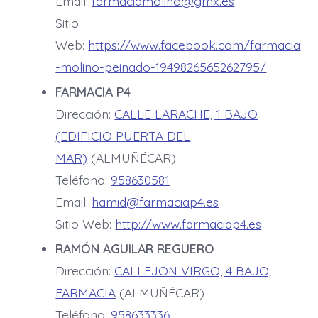
Email:
farmaciamolino@gmx.es
Sitio
Web:
https://www.facebook.com/farmacia
-molino-peinado-1949826565262795/
FARMACIA P4
Dirección:
CALLE LARACHE, 1 BAJO
(EDIFICIO PUERTA DEL
MAR)
(ALMUÑÉCAR)
Teléfono:
958630581
Email:
hamid@farmaciap4.es
Sitio Web:
http://www.farmaciap4.es
RAMÓN AGUILAR REGUERO
Dirección:
CALLEJON VIRGO, 4 BAJO;
FARMACIA
(ALMUÑÉCAR)
Teléfono:
958633336