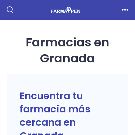
Saltar
al
Alternar
Men
la
contenido
búsqueda
Farmacias en
Granada
Encuentra tu
farmacia más
cercana en