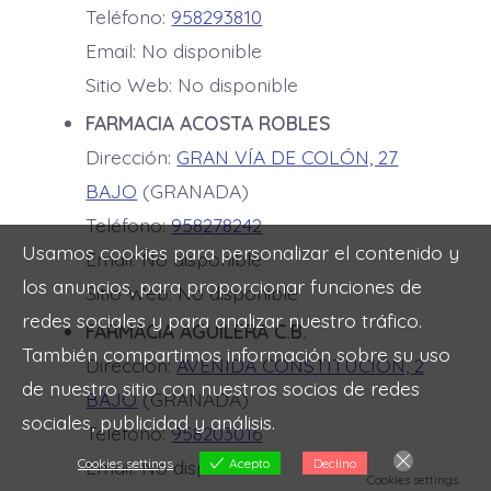
Teléfono:
958293810
Email: No disponible
Sitio Web: No disponible
FARMACIA ACOSTA ROBLES
Dirección:
GRAN VÍA DE COLÓN, 27
BAJO
(GRANADA)
Teléfono:
958278242
Usamos cookies para personalizar el contenido y
Email: No disponible
los anuncios, para proporcionar funciones de
Sitio Web: No disponible
redes sociales y para analizar nuestro tráfico.
FARMACIA AGUILERA C.B.
También compartimos información sobre su uso
Dirección:
AVENIDA CONSTITUCIÓN, 2
de nuestro sitio con nuestros socios de redes
BAJO
(GRANADA)
sociales, publicidad y análisis.
Teléfono:
958203016
Cookies settings
Acepto
Declino
Email: No disponible
Cookies settings