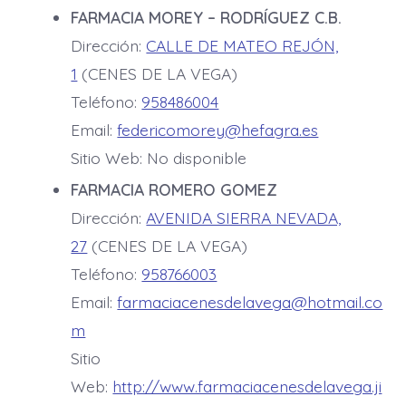
FARMACIA MOREY – RODRÍGUEZ C.B.
Dirección:
CALLE DE MATEO REJÓN,
1
(CENES DE LA VEGA)
Teléfono:
958486004
Email:
federicomorey@hefagra.es
Sitio Web: No disponible
FARMACIA ROMERO GOMEZ
Dirección:
AVENIDA SIERRA NEVADA,
27
(CENES DE LA VEGA)
Teléfono:
958766003
Email:
farmaciacenesdelavega@hotmail.co
m
Sitio
Web:
http://www.farmaciacenesdelavega.ji